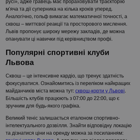
русі», адже гравець має прораховувати траєкторію
м'яча та дії суперника на кілька кроків уперед.
Аналогічно, гольф вимагає математичної точності, а
сквош – миттєвої реакції та просторового мислення.
Львів пропонує широку мережу закладів, де можна
опанувати ці навички під керівництвом профі.
Популярні спортивні клуби
Львова
Сквош – це інтенсивне кардіо, що тренує здатність
фокусуватися. Ознайомитись із переліком найкращих
майданчиків міста можна тут:
сквош-корти у Львові
.
Більшість клубів працюють з 07:00 до 22:00, що є
зручним для будь-якого графіка.
Великий теніс залишається еталоном спортивно-
інтелектуального дозвілля. Знайти відповідну локацію
та дізнатися ціни на оренду можна за посиланням: