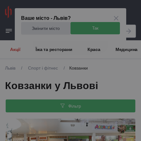
Львів
Ваше місто - Львів?
Змінити місто
Так
Акції
Їжа та ресторани
Краса
Медицина
Львів
/
Спорт і фітнес
/
Ковзанки
Ковзанки у Львові
Фільтр