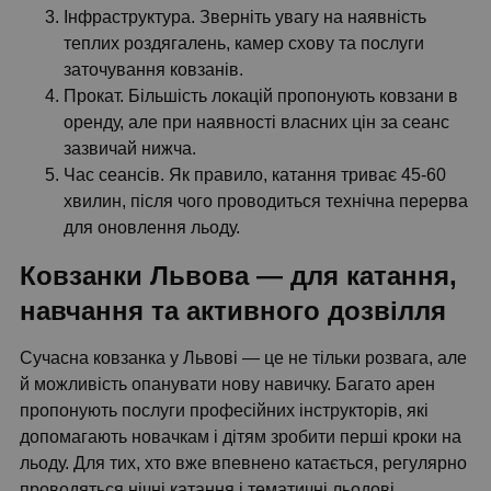
Інфраструктура. Зверніть увагу на наявність
теплих роздягалень, камер схову та послуги
заточування ковзанів.
Прокат. Більшість локацій пропонують ковзани в
оренду, але при наявності власних цін за сеанс
зазвичай нижча.
Час сеансів. Як правило, катання триває 45-60
хвилин, після чого проводиться технічна перерва
для оновлення льоду.
Ковзанки Львова — для катання,
навчання та активного дозвілля
Сучасна ковзанка у Львові — це не тільки розвага, але
й можливість опанувати нову навичку. Багато арен
пропонують послуги професійних інструкторів, які
допомагають новачкам і дітям зробити перші кроки на
льоду. Для тих, хто вже впевнено катається, регулярно
проводяться нічні катання і тематичні льодові