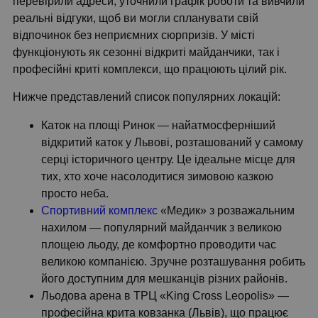
перевірили адреси, уточнили графік роботи та вивчили
реальні відгуки, щоб ви могли спланувати свій
відпочинок без неприємних сюрпризів. У місті
функціонують як сезонні відкриті майданчики, так і
професійні криті комплекси, що працюють цілий рік.
Нижче представлений список популярних локацій:
Каток на площі Ринок — найатмосферніший
відкритий каток у Львові, розташований у самому
серці історичного центру. Це ідеальне місце для
тих, хто хоче насолодитися зимовою казкою
просто неба.
Спортивний комплекс
«Медик» з розважальним
нахилом — популярний майданчик з великою
площею льоду, де комфортно проводити час
великою компанією. Зручне розташування робить
його доступним для мешканців різних районів.
Льодова арена в ТРЦ «King Cross Leopolis» —
професійна крита ковзанка (Львів), що працює