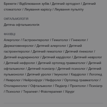
Брекети
/
Відбілювання зубів
/
Дитячий ортодонт
/
Дитячий
стоматолог
/
Лікування карієсу
/
Лікування пульпіту
ОФТАЛЬМОЛОГІЯ
Дитяча офтальмологія
ФАХІВЦІ
Алерголог
/
Гастроентеролог
/
Гематолог
/
Гінеколог
/
Дерматовенеролог
/
Дитячий алерголог
/
Дитячий
гастроентеролог
/
Дитячий гематолог
/
Дитячий гінеколог
/
Дитячий ендокринолог
/
Дитячий кардіолог
/
Дитячий невролог
/
Дитячий нефролог
/
Дитячий ортопед-травматолог
/
Дитячий
офтальмолог
/
Дитячий психіатр
/
Дитячий психолог
/
Дитячий
пульмонолог
/
Дитячий уролог
/
Імунолог
/
Кардіолог
/
Логопед
/
Невролог
/
Нейрохірург
/
Нефролог
/
Ортопед-травматолог
/
Отоларинголог
/
Офтальмолог
/
Педіатр
/
Проктолог
/
Психіатр
/
Психолог
/
Терапевт
/
Фізіотерапевт
/
Хірург