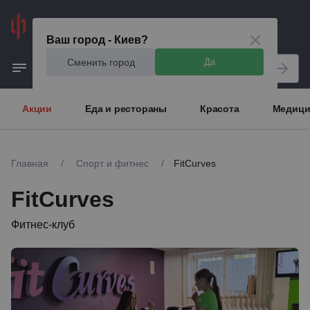
Киев
Ваш город - Киев?
Сменить город
Да
Акции
Еда и рестораны
Красота
Медици
Главная
/
Спорт и фитнес
/
FitCurves
FitCurves
Фитнес-клуб