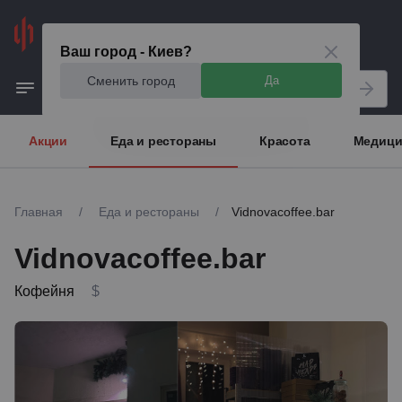
Киев
Ваш город - Киев?
Сменить город
Да
Акции
Еда и рестораны
Красота
Медици
Главная
/
Еда и рестораны
/
Vidnovacoffee.bar
Vidnovacoffee.bar
Кофейня
$