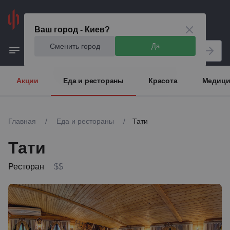
Киев
Ваш город - Киев?
Сменить город
Да
Акции
Еда и рестораны
Красота
Медици
Главная
/
Еда и рестораны
/
Тати
Тати
Ресторан
$$