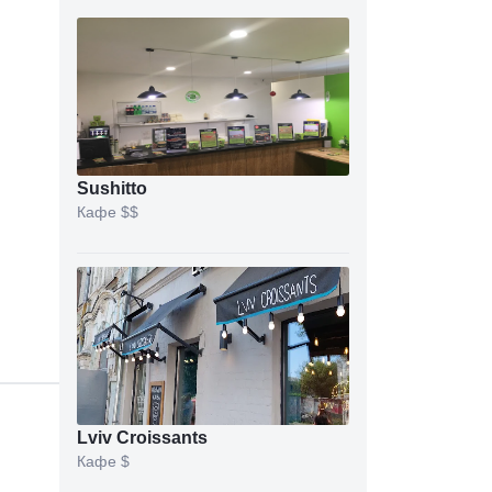
Sushitto
Кафе
$$
Lviv Croissants
Кафе
$