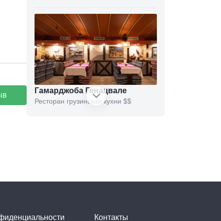
Гамарджоба Генацвале
ыв
Ресторан грузинской кухни
$$
Novella
Ресторан
$$$$
нфиденциальности
Контакты