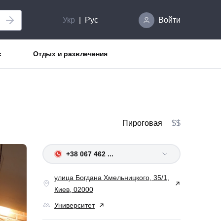
Укр
Рус
Войти
с
Отдых и развлечения
Пироговая
$$
+38 067 462 ...
улица Богдана Хмельницкого, 35/1,
Киев, 02000
Университет