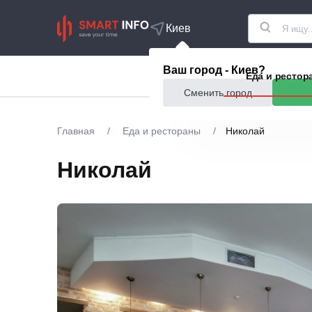
Киев
Ваш город - Киев?
Акции
Еда и рестор
Сменить город
Главная
/
Еда и рестораны
/
Николай
Николай