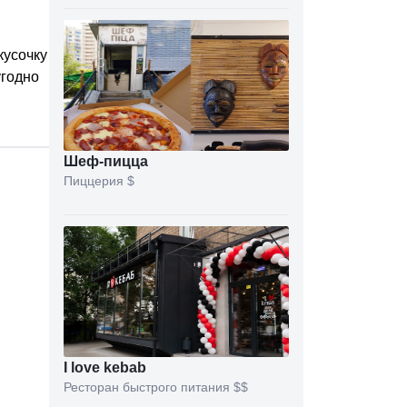
кусочку
угодно
Шеф-пицца
Пиццерия
$
I love kebab
Ресторан быстрого питания
$$