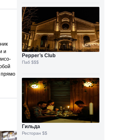
дник
и и
Pepper’s Club
мисо-
Паб
$$$
Любой
, прямо
Гильда
Ресторан
$$