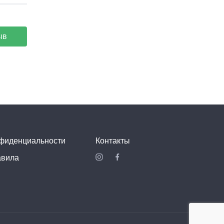
ыв
I love kebab
Ресторан быстрого питания
$$
нфиденциальности
Контакты
авила
Street Hub Круаcсан
Ресторан быстрого питания
$