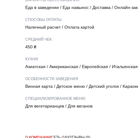
ВАРИАНТЫ ОБСЛУЖИВАНИЯ
Еда в заведении
/
Еда навынос
/
Доставка
/
Онлайн-зак
СПОСОБЫ ОПЛАТЫ
Наличный расчет
/
Оплата картой
СРЕДНИЙ ЧЕК
450 ₴
КУХНЯ
Азиатская
/
Американская
/
Европейская
/
Итальянская
ОСОБЕННОСТИ ЗАВЕДЕНИЯ
Винная карта
/
Детское меню
/
Детский уголок
/
Караок
СПЕЦИАЛИЗИРОВАННОЕ МЕНЮ
Для вегетарианцев
/
Для веганов
О КОМПАНИИ
СЕТЬ (16)
ОТЗЫВЫ (0)