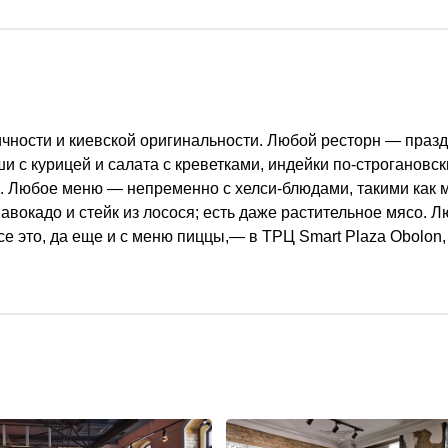
ичности и киевской оригинальности. Любой ресторн — праз
 с курицей и салата с креветками, индейки по-строгановск
й. Любое меню — непременно с хелси-блюдами, такими как 
 авокадо и стейк из лосося; есть даже растительное мясо. 
все это, да еще и с меню пиццы,— в ТРЦ Smart Plaza Obolon