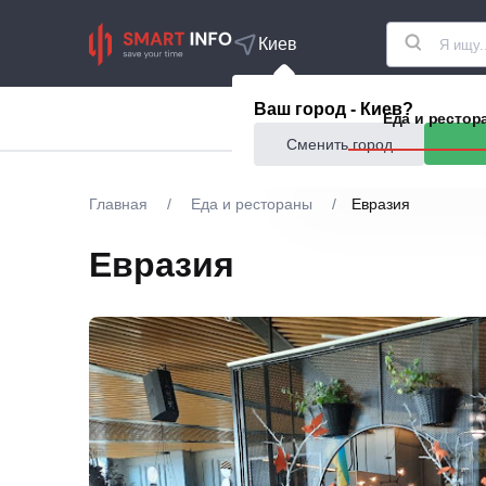
Киев
Ваш город - Киев?
Акции
Еда и рестор
Сменить город
Главная
/
Еда и рестораны
/
Евразия
Евразия