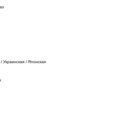
аз
/
Украинская
/
Японская
е