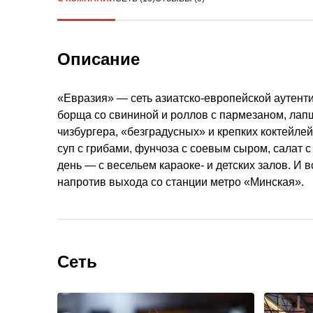
Описание
«Евразия» — сеть азиатско-европейской аутент
борща со свининой и роллов с пармезаном, лапши
чизбургера, «безградусных» и крепких коктейле
суп с грибами, фунчоза с соевым сыром, салат с
день — с весельем караоке- и детских залов. И 
напротив выхода со станции метро «Минская».
Сеть