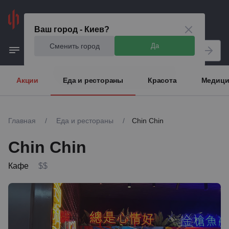
Киев
Ваш город - Киев?
Сменить город
Да
Акции
Еда и рестораны
Красота
Медици
Главная
/
Еда и рестораны
/
Chin Chin
Chin Chin
Кафе
$$