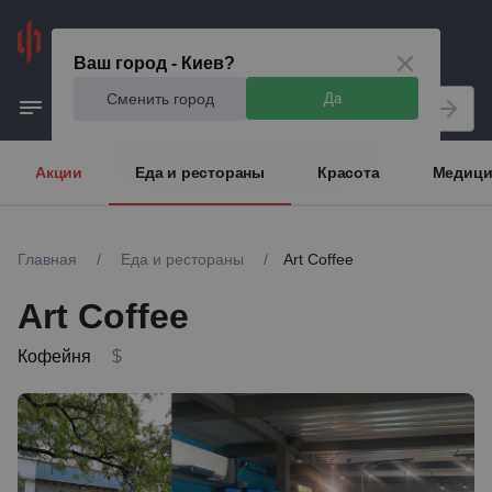
Киев
Ваш город - Киев?
Сменить город
Да
Акции
Еда и рестораны
Красота
Медици
Главная
/
Еда и рестораны
/
Art Coffee
Art Coffee
Кофейня
$