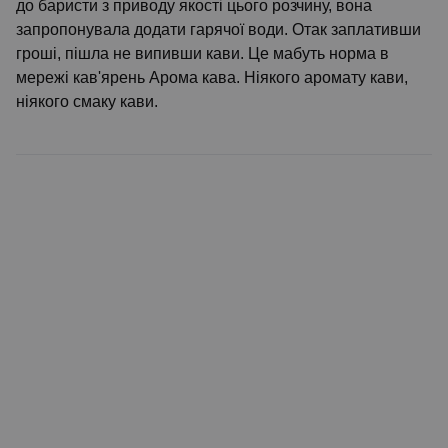
до баристи з приводу якості цього розчину, вона
запропонувала додати гарячої води. Отак заплативши
гроші, пішла не випивши кави. Це мабуть норма в
мережі кав'ярень Арома кава. Ніякого аромату кави,
ніякого смаку кави.