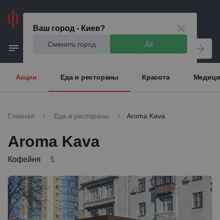
Киев
Ваш город - Киев?
Сменить город
Да
Акции
Еда и рестораны
Красота
Медици
Главная
/
Еда и рестораны
/
Aroma Kava
Aroma Kava
Кофейня
$