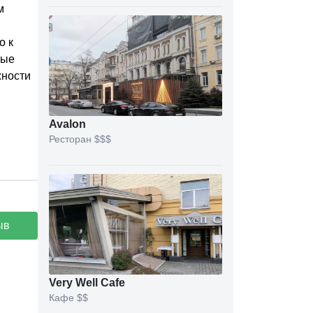
м
о к
ные
жности
Avalon
Ресторан
$$$
ыв
Very Well Cafe
Кафе
$$