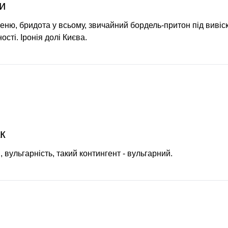
и
меню, бридота у всьому, звичайний бордель-притон під вивіс
ості. Іронія долі Києва.
к
 вульгарність, такий контингент - вульгарний.