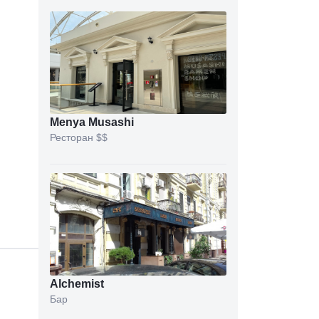
Menya Musashi
Ресторан
$$
Alchemist
Бар