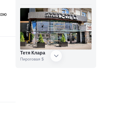
кою
Тетя Клара
Пироговая
$
Salateira
Ресторан быстрого питания
$$