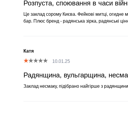
Розпуста, споювання в часи війн
Це заклад сорому Києва. Фейкові митці, огидне 
бар. Плюс бренд - радянська зірка, радянські цінн
Катя
10.01.25
Радянщина, вульгарщина, несма
Заклад несмаку, підібрано найгірше з радянщини,