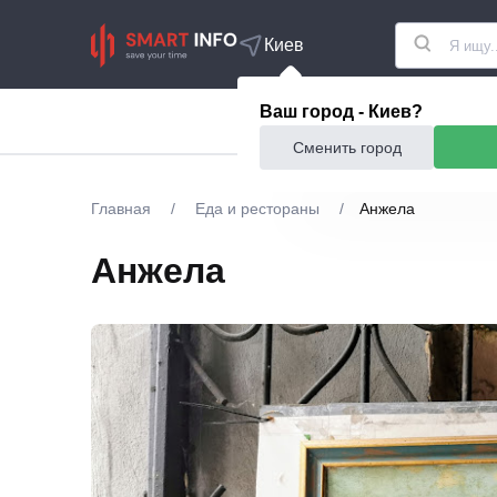
Киев
Ваш город - Киев?
Акции
Еда и рестор
Сменить город
Главная
/
Еда и рестораны
/
Анжела
Анжела