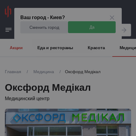
Киев
Ваш город - Киев?
Сменить город
Да
Акции
Еда и рестораны
Красота
Медици
Главная
/
Медицина
/
Оксфорд Медікал
Оксфорд Медікал
Медицинский центр