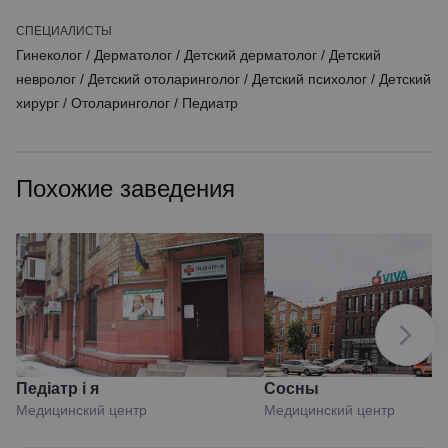
СПЕЦИАЛИСТЫ
Гинеколог
/
Дерматолог
/
Детский дерматолог
/
Детский
невролог
/
Детский отоларинголог
/
Детский психолог
/
Детский
хирург
/
Отоларинголог
/
Педиатр
Похожие заведения
Педіатр і я
Сосны
Медицинский центр
Медицинский центр