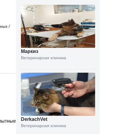
тных
/
Маркиз
Ветеринарная клиника
DerkachVet
опытные
Ветеринарная клиника