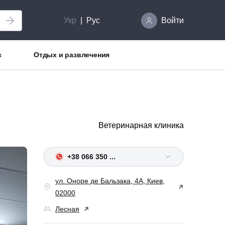
Укр
Рус
Войти
с
Отдых и развлечения
Ветеринарная клиника
+38 066 350 ...
ул. Оноре де Бальзака, 4А, Киев,
02000
Лесная