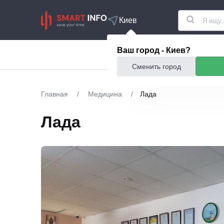
Киев
Ваш город - Киев?
Акции
Еда и рестор
Сменить город
Главная
/
Медицина
/
Лада
Лада