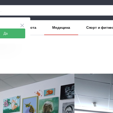
аны
Красота
Медицина
Спорт и фитне
Да