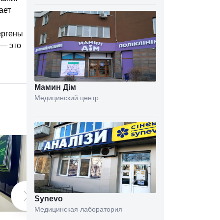
ает
ергены
 — это
Мамин Дім
Медицинский центр
Synevo
Медицинская лаборатория