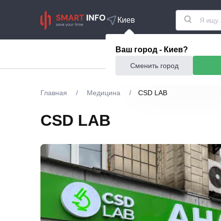
Киев
Ваш город - Киев?
Акции
Еда и рестор
Сменить город
Главная
/
Медицина
/
CSD LAB
CSD LAB