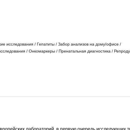
кие исследования
/
Гепатиты
/
Забор анализов на дому/офисе
/
исследования
/
Онкомаркеры
/
Пренатальная диагностика
/
Репроду
вропейских лабораторий, в первую очередь исследующих т