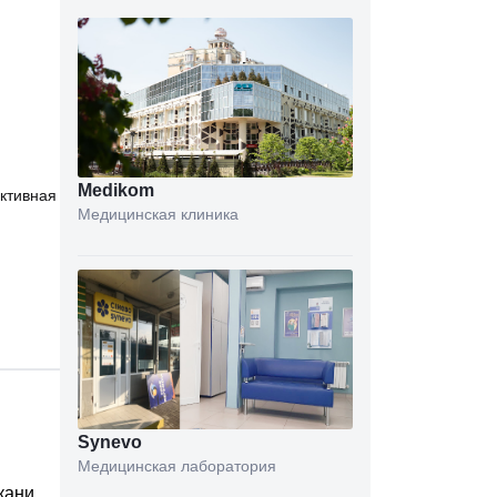
Medikom
ктивная
Медицинская клиника
Synevo
Медицинская лаборатория
кани.