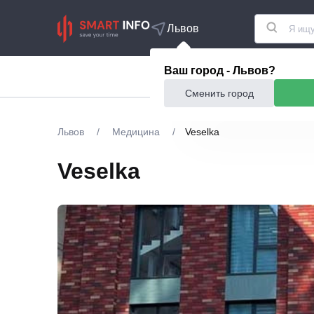
Львов
Ваш город - Львов?
Акции
Еда и рестор
Сменить город
Львов
/
Медицина
/
Veselka
Veselka