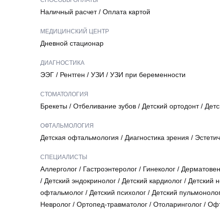
СПОСОБЫ ОПЛАТЫ
Наличный расчет
/
Оплата картой
МЕДИЦИНСКИЙ ЦЕНТР
Дневной стационар
ДИАГНОСТИКА
ЭЭГ
/
Рентген
/
УЗИ
/
УЗИ при беременности
СТОМАТОЛОГИЯ
Брекеты
/
Отбеливание зубов
/
Детский ортодонт
/
Детс
ОФТАЛЬМОЛОГИЯ
Детская офтальмология
/
Диагностика зрения
/
Эстети
СПЕЦИАЛИСТЫ
Аллерголог
/
Гастроэнтеролог
/
Гинеколог
/
Дерматовен
/
Детский эндокринолог
/
Детский кардиолог
/
Детский 
офтальмолог
/
Детский психолог
/
Детский пульмоноло
Невролог
/
Ортопед-травматолог
/
Отоларинголог
/
Офт