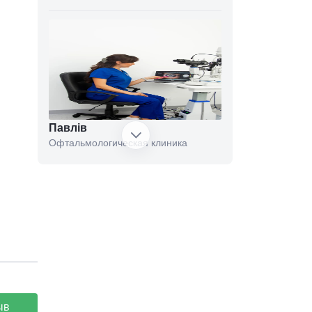
Павлів
Офтальмологическая клиника
OrtoSano
Медицинская клиника
ыв