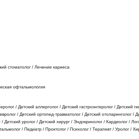
кий стоматолог
/
Лечение кариеса
ческая офтальмология
еролог
/
Детский аллерголог
/
Детский гастроэнтеролог
/
Детский ги
невролог
/
Детский ортопед-травматолог
/
Детский отоларинголог
/
Д
г
/
Детский уролог
/
Детский хирург
/
Эндокринолог
/
Кардиолог
/
Лог
альмолог
/
Педиатр
/
Проктолог
/
Психолог
/
Терапевт
/
Уролог
/
Хи