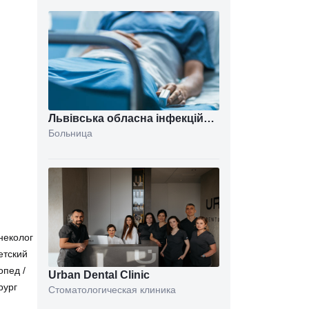
Львівська обласна інфекційна
Больница
клінічна лікарня
неколог
етский
опед
/
Urban Dental Clinic
рург
Стоматологическая клиника