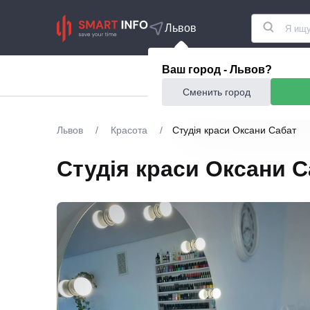
Львов
Ваш город - Львов?
Акции
Еда и рестор
Сменить город
Львов
/
Красота
/
Студія краси Оксани Сабат
Студія краси Оксани С