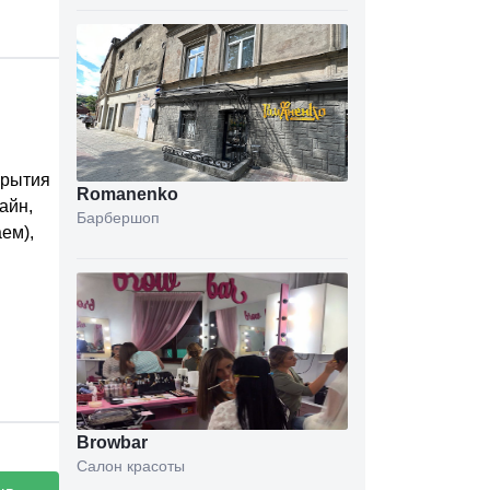
крытия
Romanenko
айн,
Барбершоп
ем),
Browbar
Салон красоты