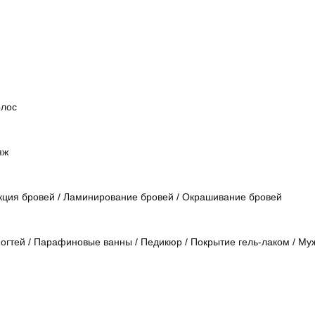
олос
яж
кция бровей
/
Ламинирование бровей
/
Окрашивание бровей
огтей
/
Парафиновые ванны
/
Педикюр
/
Покрытие гель-лаком
/
Му