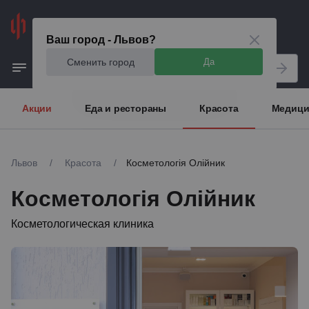
Львов
Ваш город - Львов?
Сменить город
Да
Акции
Еда и рестораны
Красота
Медици
Львов
/
Красота
/
Косметологія Олійник
Косметологія Олійник
Косметологическая клиника