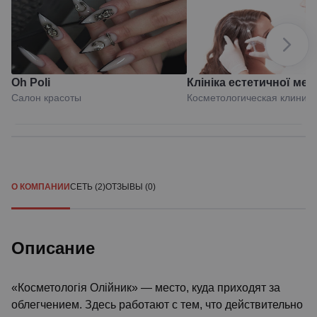
Oh Poli
Клініка естетичної ме
Салон красоты
Косметологическая клиника
Мирослави Новосільс
О КОМПАНИИ
СЕТЬ (2)
ОТЗЫВЫ (0)
Описание
«Косметологія Олійник» — место, куда приходят за
облегчением. Здесь работают с тем, что действительно