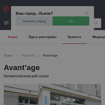
Львов
Ваш город - Львов?
Сменить город
Да
Акции
Еда и рестораны
Красота
Медици
Львов
/
Красота
/
Avant’age
Avant’age
Косметологический салон