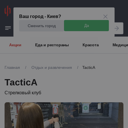
Киев
Ваш город - Киев?
Сменить город
Да
Акции
Еда и рестораны
Красота
Медици
Главная
/
Отдых и развлечения
/
TacticA
TacticA
Стрелковый клуб