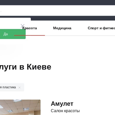
аны
Красота
Медицина
Спорт и фитне
Да
луги в Киеве
я пластика
Амулет
Салон красоты