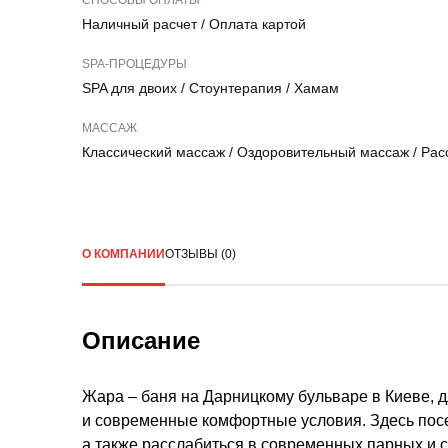
СПОСОБЫ ОПЛАТЫ
Наличный расчет
/
Оплата картой
SPA-ПРОЦЕДУРЫ
SPA для двоих
/
Стоунтерапия
/
Хамам
МАССАЖ
Классический массаж
/
Оздоровительный массаж
/
Рас
О КОМПАНИИ
ОТЗЫВЫ (0)
Описание
Жара – баня на Дарницкому бульваре в Киеве, д
и современные комфортные условия. Здесь посе
а также расслабиться в современных парных и 