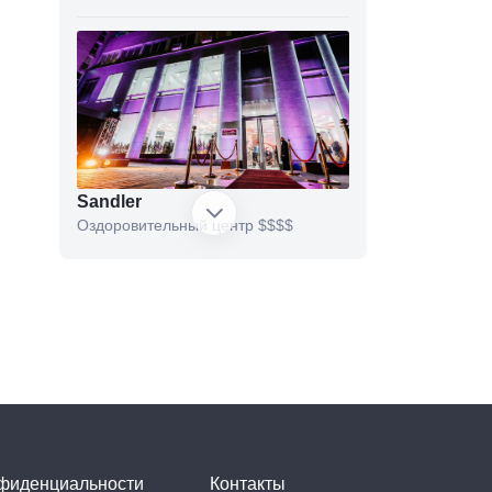
Sandler
Оздоровительный центр
$$$$
O. MASSAGE
Массажный салон
нфиденциальности
Контакты