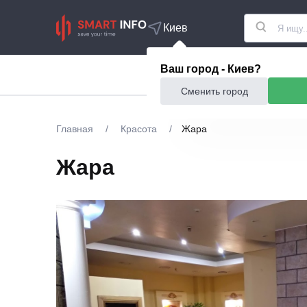
Киев
Ваш город - Киев?
Акции
Еда и рестор
Сменить город
Главная
/
Красота
/
Жара
Жара