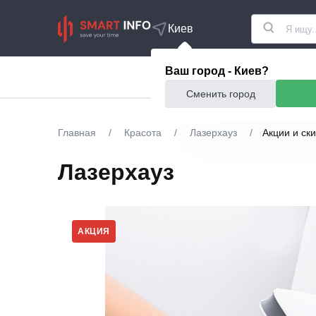
Киев
Ваш город - Киев?
Акции
Еда и рестор
Сменить город
Главная
/
Красота
/
Лазерхауз
/
Акции и ск
Лазерхауз
АКЦИЯ