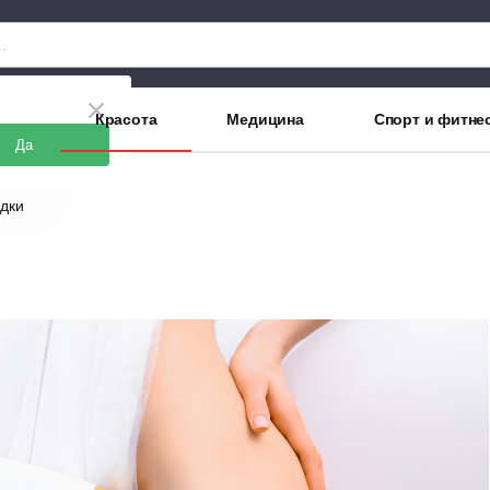
аны
Красота
Медицина
Спорт и фитне
Да
идки