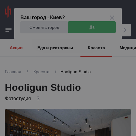
Киев
Ваш город - Киев?
Сменить город
Да
Акции
Еда и рестораны
Красота
Медици
Главная
/
Красота
/
Hooligun Studio
Hooligun Studio
Фотостудия
$