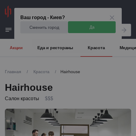
Киев
Ваш город - Киев?
Сменить город
Да
Акции
Еда и рестораны
Красота
Медици
Главная
/
Красота
/
Hairhouse
Hairhouse
Салон красоты
$$$